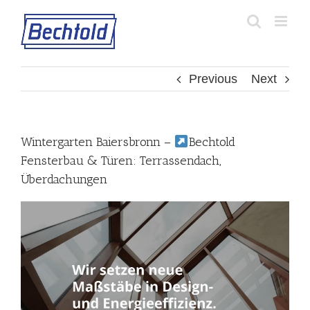
Skip
to
content
Previous
Next
Wintergarten Baiersbronn –
Bechtold
Fensterbau & Türen: Terrassendach,
Überdachungen